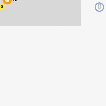
0
0
MENU
Home
Tin tức
Sự khác nhau giữa trái cây nhập khẩu vận chuyển đường biển và